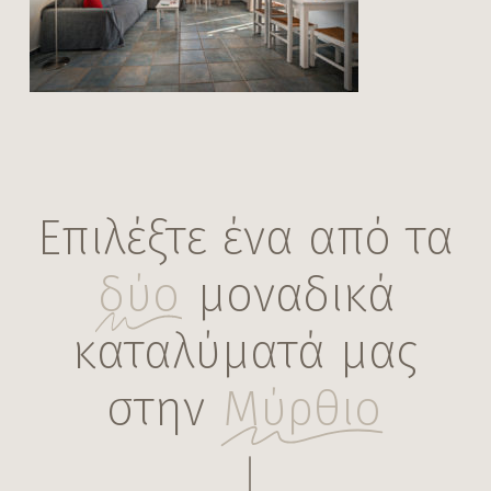
Villa New 1 – 31
Επιλέξτε ένα από τα
δύο
μοναδικά
καταλύματά μας
στην
Μύρθιο
Navigate to the next section