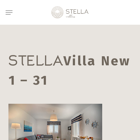
Μετάβαση
Μενού
στο
κύριο
περιεχόμενο
Villa New
STELLA
1 – 31