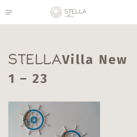
Μετάβαση
Μενού
στο
κύριο
περιεχόμενο
Villa New
STELLA
1 – 23