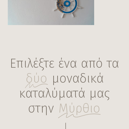
Villa New 1 – 23
Επιλέξτε ένα από τα
δύο
μοναδικά
καταλύματά μας
στην
Μύρθιο
Navigate to the next section