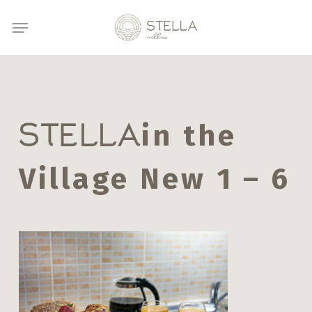
Μετάβαση
Μενού
στο
κύριο
περιεχόμενο
in the
STELLA
Village New 1 – 6