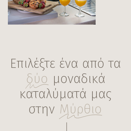
in the Village New 1 – 6
Επιλέξτε ένα από τα
δύο
μοναδικά
καταλύματά μας
στην
Μύρθιο
Navigate to the next section