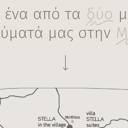
ε ένα από τα
δύο
μ
λύματά μας στην
Μ
Navigate to the next section