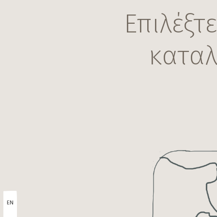
Επιλέξτ
κατα
EN