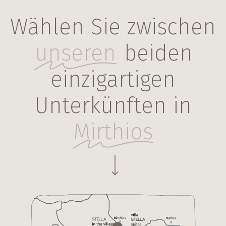
Wählen Sie zwischen
-marker
unseren
beiden
einzigartigen
Unterkünften in
Mirthios
Navigate to the next section