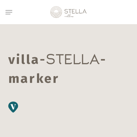
Skip
Menu
to
main
content
villa-
-
STELLA
marker