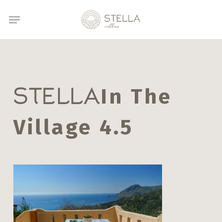
Skip
Menu
to
main
content
In The
STELLA
Village 4.5