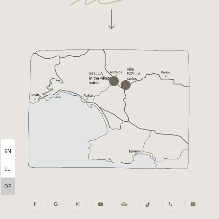
Navigate to the next section
EN
EL
DE