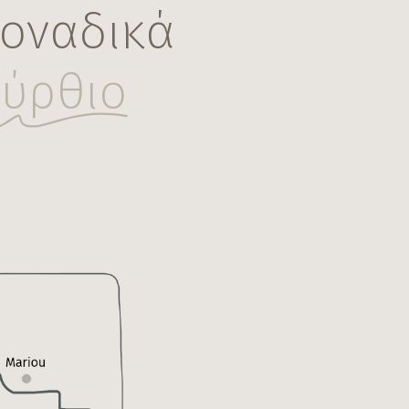
οναδικά
ύρθιο