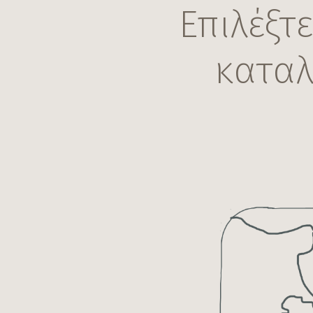
Επιλέξτ
κατα