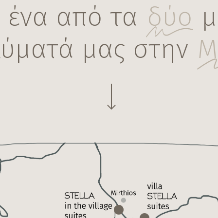
ε ένα από τα
δύο
μ
λύματά μας στην
Μ
Navigate to the next section