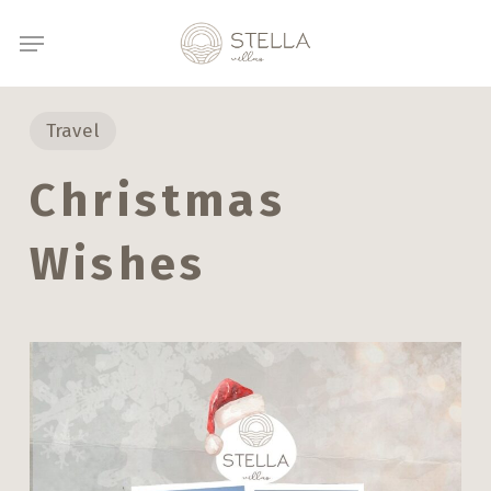
Μετάβαση
Μενού
στο
κύριο
περιεχόμενο
Travel
Christmas
Wishes