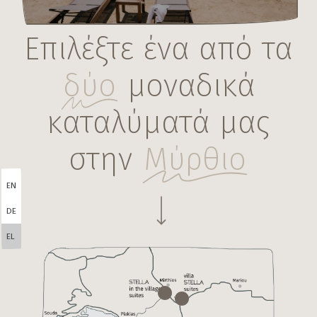
Επιλέξτε ένα από τα
δύο
μοναδικά
καταλύματά μας
στην
Μύρθιο
Navigate to the next section
EN
DE
EL