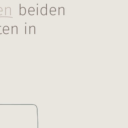
en
beiden
ten in