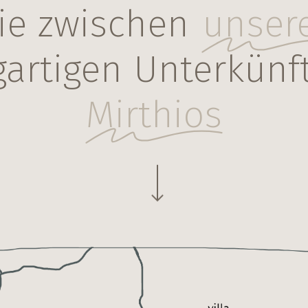
ie zwischen
unser
gartigen Unterkünf
Mirthios
Navigate to the next section